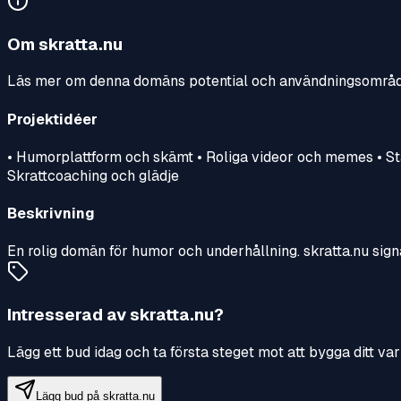
Om
skratta.nu
Läs mer om denna domäns potential och användningsområ
Projektidéer
• Humorplattform och skämt • Roliga videor och memes • S
Skrattcoaching och glädje
Beskrivning
En rolig domän för humor och underhållning. skratta.nu sign
Intresserad av
skratta.nu
?
Lägg ett bud idag och ta första steget mot att bygga ditt 
Lägg bud på
skratta.nu