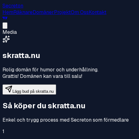
Secreton
Hem
Räknare
Domäner
Projekt
Om Oss
Kontakt
Media
skratta.nu
Rolig domän för humor och underhållning
.
Grattis! Domänen kan vara till salu!
Lägg bud på
skratta.nu
Så köper du
skratta.nu
Enkel och trygg process med Secreton som förmedlare
1