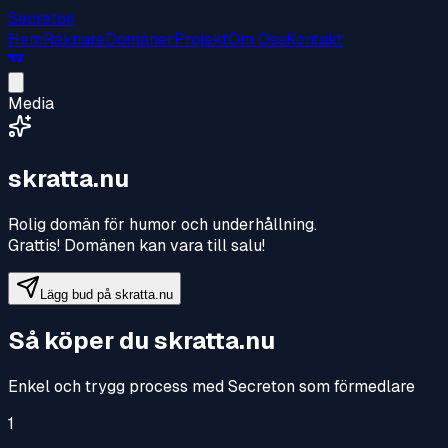
Secreton
Hem
Räknare
Domäner
Projekt
Om Oss
Kontakt
Media
skratta.nu
Rolig domän för humor och underhållning
.
Grattis! Domänen kan vara till salu!
Lägg bud på
skratta.nu
Så köper du
skratta.nu
Enkel och trygg process med Secreton som förmedlare
1